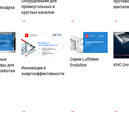
Оборудование для
против
прямоугольных и
вентил
воздуха
круглых каналов
→
→
→
ные
Серия LuftMeer
КНС (ло
еры для
Evolution
Инновации в
работки
энергоэффективности
→
→
→