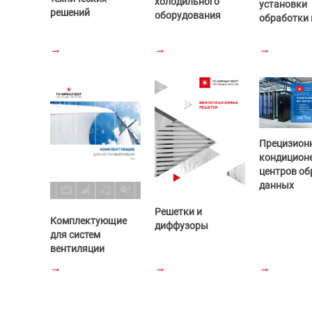
холодильного
установки
решений
оборудования
обработки 
→
→
→
Прецизион
кондицион
центров об
данных
Решетки и
Комплектующие
диффузоры
для систем
вентиляции
→
→
→