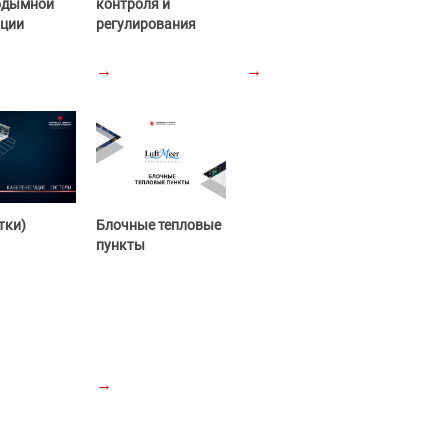
одымной
контроля и
яции
регулирования
→
→
тки)
Блочные тепловые
пункты
→